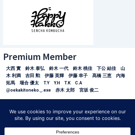
Premium Member
大西 實 鈴木 泰弘 鈴木 一代 鈴木 桃佳 下公 結佳 山
木 利満 吉田 勲 伊藤 英輝 伊藤 幸子 髙橋 三恵 内海
拓馬 堰合 優太 T.Y Y.H T.K C.A
@oekakitoneko._.exe 赤木 太郎 宮坂 俊二
※お名前の掲載許可をいただけた方のみ掲載しております。
〒150-0043
東京都渋谷区道玄坂1-21-1
SHIBUYA SOLASTA3F