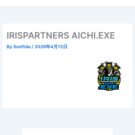
内
容
を
ス
キ
IRISPARTNERS AICHI.EXE
ッ
プ
By
Scelfida
/
2026年4月13日