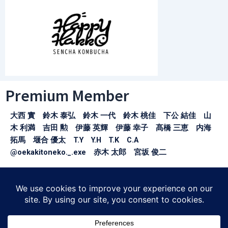
Premium Member
大西 實 鈴木 泰弘 鈴木 一代 鈴木 桃佳 下公 結佳 山
木 利満 吉田 勲 伊藤 英輝 伊藤 幸子 髙橋 三恵 内海
拓馬 堰合 優太 T.Y Y.H T.K C.A
@oekakitoneko._.exe 赤木 太郎 宮坂 俊二
※お名前の掲載許可をいただけた方のみ掲載しております。
〒150-0043
東京都渋谷区道玄坂1-21-1
SHIBUYA SOLASTA3F