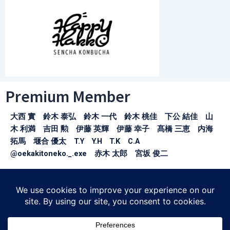
Premium Member
大西 實 鈴木 泰弘 鈴木 一代 鈴木 桃佳 下公 結佳 山
木 利満 吉田 勲 伊藤 英輝 伊藤 幸子 髙橋 三恵 内海
拓馬 堰合 優太 T.Y Y.H T.K C.A
@oekakitoneko._.exe 赤木 太郎 宮坂 俊二
※お名前の掲載許可をいただけた方のみ掲載しております。
〒150-0043
東京都渋谷区道玄坂1-21-1
SHIBUYA SOLASTA3F