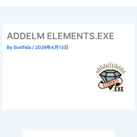
内
容
を
ス
キ
ADDELM ELEMENTS.EXE
ッ
プ
By
Scelfida
/
2026年4月13日