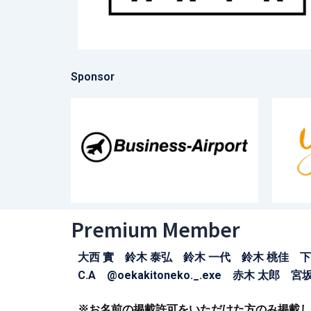
Sponsor
Premium Member
大西 實 鈴木 泰弘 鈴木 一代 鈴木 桃佳 下
C.A @oekakitoneko._.exe 赤木 太郎 宮
※お名前の掲載許可をいただけた方のみ掲載し