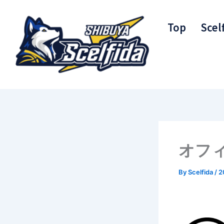
内
容
Top
Scel
を
ス
キ
ッ
プ
オフ
By
Scelfida
/
2