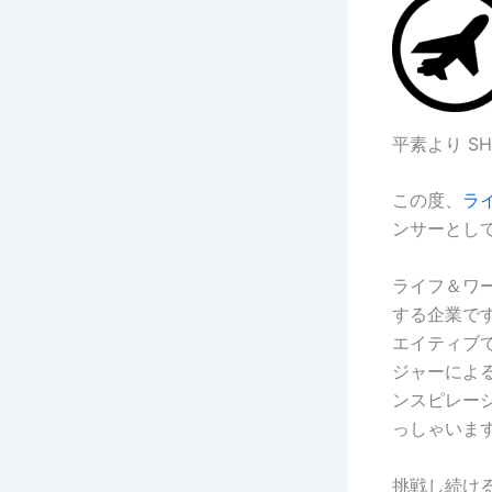
平素より SH
この度、
ラ
ンサーとし
ライフ＆ワ
する企業で
エイティブ
ジャーによ
ンスピレー
っしゃいま
挑戦し続け