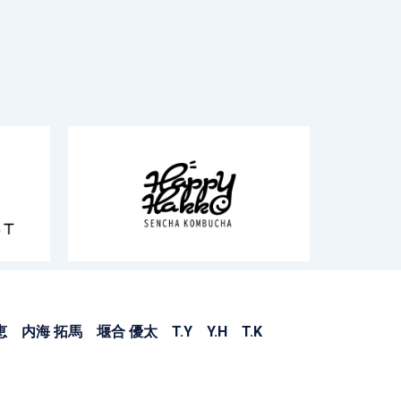
内海 拓馬 堰合 優太 T.Y Y.H T.K