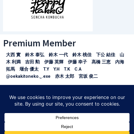
Premium Member
大西 實 鈴木 泰弘 鈴木 一代 鈴木 桃佳 下公 結佳 山
木 利満 吉田 勲 伊藤 英輝 伊藤 幸子 髙橋 三恵 内海
拓馬 堰合 優太 T.Y Y.H T.K C.A
@oekakitoneko._.exe 赤木 太郎 宮坂 俊二
※お名前の掲載許可をいただけた方のみ掲載しております。
〒150-0043
東京都渋谷区道玄坂1-21-1
SHIBUYA SOLASTA3F
SHIBUYA Scelfida