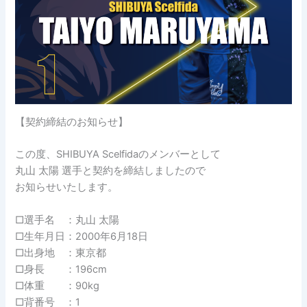
【契約締結のお知らせ】
この度、SHIBUYA Scelfidaのメンバーとして
丸山 太陽 選手と契約を締結しましたので
お知らせいたします。
□選手名 ：丸山 太陽
□生年月日：2000年6月18日
□出身地 ：東京都
□身長 ：196cm
□体重 ：90kg
□背番号 ：1