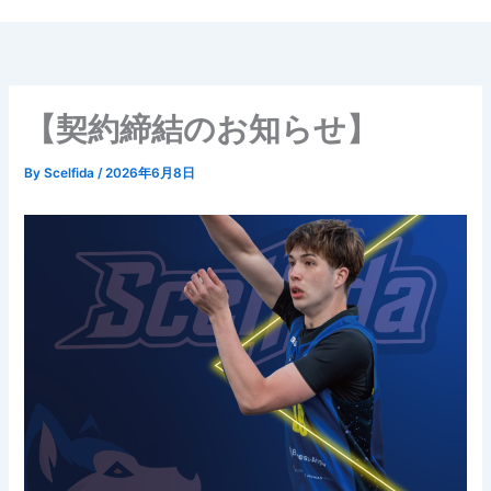
内
容
を
ス
キ
【契約締結のお知らせ】
ッ
プ
By
Scelfida
/
2026年6月8日